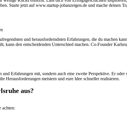
wenige Klicks entfernt. Lass dich von Erfolgsgeschichten inspirieren,
 heben. Starte jetzt auf www.startup-jobanzeigen.de und mache deinen
en
 aufregendsten und herausforderndsten Erfahrungen, die du machen kann
lt, kann den entscheidenden Unterschied machen. Co-Founder Karlsruhe 
 und Erfahrungen mit, sondern auch eine zweite Perspektive. Er oder si
r Herausforderungen meistern und eure Idee schneller realisieren.
lsruhe aus?
e achten: