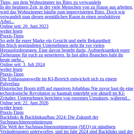
Tipps, um dein Wohnzimmer ins Büro zu verwandeln
In der heutigen Zeit, in der viele Menschen von zu Hause aus arbeiten,
wird das Wohnzimmer häufig zum improvisierten Büro. Doch wie
verwandelt man diesen gemütlichen Raum in einen produktiven
Arbei...
Online seit: 20. Juni 2023
weiter lesen
Praxis-Tipps
So gebt ihr eurer Marke ein Gesicht und mehr Bekanntheit
Im frisch gegründeten Unternehmen steht ihr vor vielen
Herausforderungen. Eine davon besteht darin, Aufmerksamkeit eurer
Zielgruppe für euch zu generieren. In fast allen Branchen habt ihr
heute mehr...
Online seit: 3. Juli 2024
weiter lesen
Praxis-Tipps
Die Entlassungswelle im KI-Bereich entwickelt sich zu einem
Pulverfass
Historischer Boom trifft auf massiven Jobabbau Nie zuvor hast du eine
technologische Revolution so hautnah miterlebt wie aktuell im KI-
Zeitalter. Unternehmen berichten von enormen Umsätzen, während...
Online seit: 22. Juni 2026
weiter lesen
Praxis-Tipps
Backlinks & Backlinkaufbau 2024: Die Zukunft der
Suchmaschinenoptimierung
Die Welt der Suchmaschinenoptimierung (SEO) ist ständigen
Veränderungen unterworfen, und im Jahr 2024 sind Backlinks und der