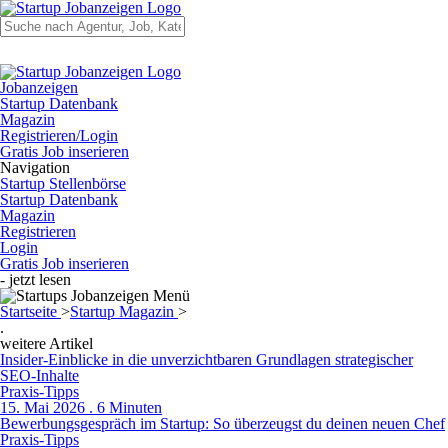
Jobanzeigen
Startup Datenbank
Magazin
Registrieren/Login
Gratis Job inserieren
Navigation
Startup Stellenbörse
Startup Datenbank
Magazin
Registrieren
Login
Gratis Job inserieren
- jetzt lesen
Startseite
>
Startup Magazin
>
.
weitere Artikel
Insider-Einblicke in die unverzichtbaren Grundlagen strategischer
SEO-Inhalte
Praxis-Tipps
15. Mai 2026 . 6 Minuten
Bewerbungsgespräch im Startup: So überzeugst du deinen neuen Chef
Praxis-Tipps