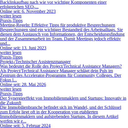
Backlinkaufbau nach wie vor wichtige Komponenten einer
erfolgreichen SEO-...
Online seit: 6. November 2023
weiter lesen
Praxis-Tipps
Meeting-Regeln: Effektive Tipps für produktive Besprechungen
Besprechungen sind ein wichtiger Bestandteil des Arbeitsalltags. Sie
dienen dem Austausch von Informationen, der Entscheidungsfindung
und der Zusammenarbeit im Team. Damit Meetings jedoch effektiv
und...
Online seit: 13. Juni 2023
weiter lesen
Praxis-Tipps
Projekt-/Technischer Assistenzmanager
Was bedeutet die Rolle des Project/Technical Assistance Managers?
Als Project/Technical Assistance Manager schlägt dein Puls im
Zentrum des Accelerator-Programms für Community Colleges. Der
Fokus l...
Online seit: 28. Mai 2026
weiter lesen
Praxis-Tipps
Der Synergieeffekt von Immobilienmaklern und Startups: Innovativ in
die Zukunft
Die Immobilienbranche befindet sich im Wandel, und der Schlüssel
zum Erfolg liegt oft in der Kooperation von etablierten
Immobilienmaklern und aufstrebenden Startups. In diesem Artikel
werfen wir e...
Online seit: 5. Februar 2024