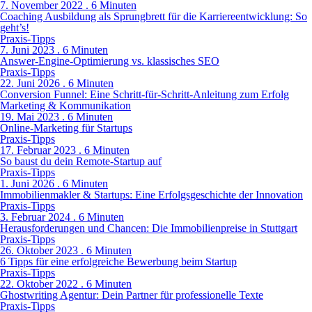
7. November 2022 . 6 Minuten
Coaching Ausbildung als Sprungbrett für die Karriereentwicklung: So
geht’s!
Praxis-Tipps
7. Juni 2023 . 6 Minuten
Answer-Engine-Optimierung vs. klassisches SEO
Praxis-Tipps
22. Juni 2026 . 6 Minuten
Conversion Funnel: Eine Schritt-für-Schritt-Anleitung zum Erfolg
Marketing & Kommunikation
19. Mai 2023 . 6 Minuten
Online-Marketing für Startups
Praxis-Tipps
17. Februar 2023 . 6 Minuten
So baust du dein Remote-Startup auf
Praxis-Tipps
1. Juni 2026 . 6 Minuten
Immobilienmakler & Startups: Eine Erfolgsgeschichte der Innovation
Praxis-Tipps
3. Februar 2024 . 6 Minuten
Herausforderungen und Chancen: Die Immobilienpreise in Stuttgart
Praxis-Tipps
26. Oktober 2023 . 6 Minuten
6 Tipps für eine erfolgreiche Bewerbung beim Startup
Praxis-Tipps
22. Oktober 2022 . 6 Minuten
Ghostwriting Agentur: Dein Partner für professionelle Texte
Praxis-Tipps