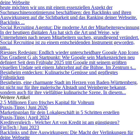
deine Webseite
heute möchten wir uns mit einem essenziellen Aspekt der
Suchmaschinenoptimierung beschäftigen: den Backlinks und ihren
Auswirkungen auf die Sichtbarkeit und das Ranking deiner Webseite.
Backlinks ...
Social Recruiting Agentur: Die moderne Art der Mitarbeitergewinnung
In der heutigen digitalen Ära hat sich die Art und Weise, wie
Unternehmen nach neuen Mitarbeitern suchen, grundlegend verändert.
Social Recruiting ist zu einem entscheidenden Instrument geworden,
um...
Riesiges Redesign: Endlich wieder unterscheidbare Google App Icons
Das Gradient G als Startpunkt: Wie Google sein Markenzeichen neu
definiert Seit dem Frühjahr 2025 tritt Google mit seinem größten
visuellen Update seit einem Jahrzehnt auf die Bühne. Im Zentrum s...
Besigheim entdecken: Kulinarische Genüsse und gepflegtes
Frühstücken
Besigheim, eine charmante Stadt im Herzen von Baden-Württemberg,
ist nicht nur für ihre malerische Altstadt und Weinberge bekannt,
sondern auch für ihre vielfältige kulinarische Szene. In diesem...
Weitere Artikel
2,5 Millionen Euro frisches Kapital für Volteum
Praxis-Tipps | Juni 2026
Marketingplan für dein Lokalgeschäft in 5 Schritten erstellen
Praxis-Tipps | April 2024
Kreditvergleich - Welcher Art von Kredit ist am günstigsten?
FinTech | Juni 2023
Backlinks und ihre Auswirkungen: Die Macht der Verlinkungen für
deine Webseite