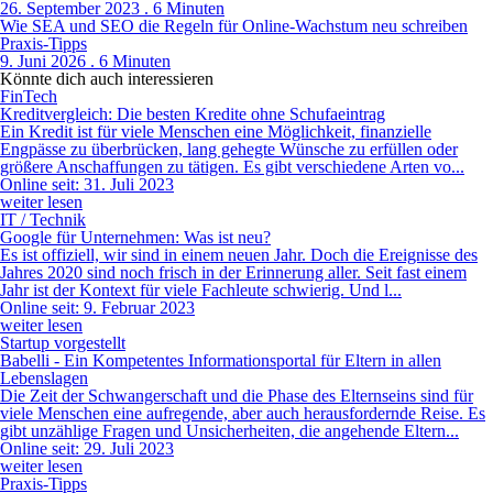
26. September 2023 . 6 Minuten
Wie SEA und SEO die Regeln für Online-Wachstum neu schreiben
Praxis-Tipps
9. Juni 2026 . 6 Minuten
Könnte dich auch interessieren
FinTech
Kreditvergleich: Die besten Kredite ohne Schufaeintrag
Ein Kredit ist für viele Menschen eine Möglichkeit, finanzielle
Engpässe zu überbrücken, lang gehegte Wünsche zu erfüllen oder
größere Anschaffungen zu tätigen. Es gibt verschiedene Arten vo...
Online seit: 31. Juli 2023
weiter lesen
IT / Technik
Google für Unternehmen: Was ist neu?
Es ist offiziell, wir sind in einem neuen Jahr. Doch die Ereignisse des
Jahres 2020 sind noch frisch in der Erinnerung aller. Seit fast einem
Jahr ist der Kontext für viele Fachleute schwierig. Und l...
Online seit: 9. Februar 2023
weiter lesen
Startup vorgestellt
Babelli - Ein Kompetentes Informationsportal für Eltern in allen
Lebenslagen
Die Zeit der Schwangerschaft und die Phase des Elternseins sind für
viele Menschen eine aufregende, aber auch herausfordernde Reise. Es
gibt unzählige Fragen und Unsicherheiten, die angehende Eltern...
Online seit: 29. Juli 2023
weiter lesen
Praxis-Tipps