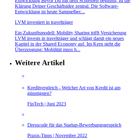
Entwicklung Bevor Du mit dem Schreiben beginnst, ist die
Klärung Deiner Geschäftsidee zentral. Die Software-
Entwicklung ist heute Sammelbec...
LVM investiert in travelträger
Ein Zukunftsmodell: Mobility Sharing trifft Versicherung
LVM invests in travelträger und schlägt damit ein neues
Kapitel in der Shared Economy auf. Im Kern steht die
Überzeugung: Mobilität muss h...
Weitere Artikel
Kreditvergleich - Welcher Art von Kredit ist am
günstigsten?
FinTech | Juni 2023
Dresscode für das Startup-Bewerbungsgespräch
Praxis-Tipps | November 2022