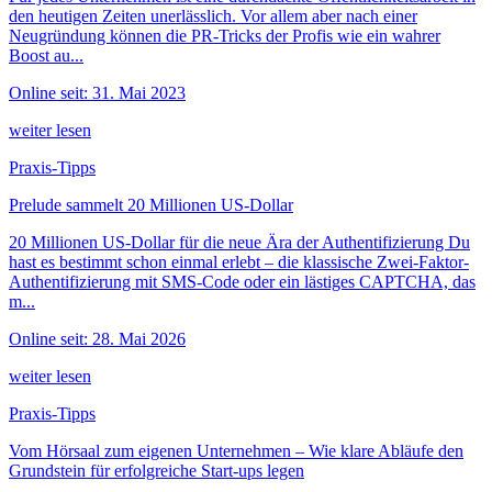
den heutigen Zeiten unerlässlich. Vor allem aber nach einer
Neugründung können die PR-Tricks der Profis wie ein wahrer
Boost au...
Online seit: 31. Mai 2023
weiter lesen
Praxis-Tipps
Prelude sammelt 20 Millionen US-Dollar
20 Millionen US-Dollar für die neue Ära der Authentifizierung Du
hast es bestimmt schon einmal erlebt – die klassische Zwei-Faktor-
Authentifizierung mit SMS-Code oder ein lästiges CAPTCHA, das
m...
Online seit: 28. Mai 2026
weiter lesen
Praxis-Tipps
Vom Hörsaal zum eigenen Unternehmen – Wie klare Abläufe den
Grundstein für erfolgreiche Start-ups legen