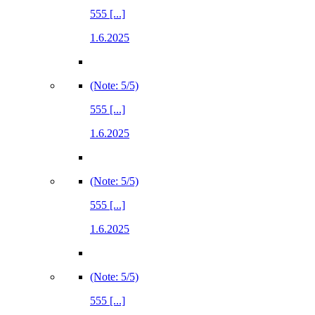
555 [...]
1.6.2025
(Note: 5/5)
555 [...]
1.6.2025
(Note: 5/5)
555 [...]
1.6.2025
(Note: 5/5)
555 [...]