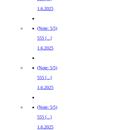
1.6.2025
(Note: 5/5)
555 [...]
1.6.2025
(Note: 5/5)
555 [...]
1.6.2025
(Note: 5/5)
555 [...]
1.6.2025