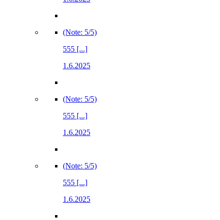
(Note: 5/5)
555 [...]
1.6.2025
(Note: 5/5)
555 [...]
1.6.2025
(Note: 5/5)
555 [...]
1.6.2025