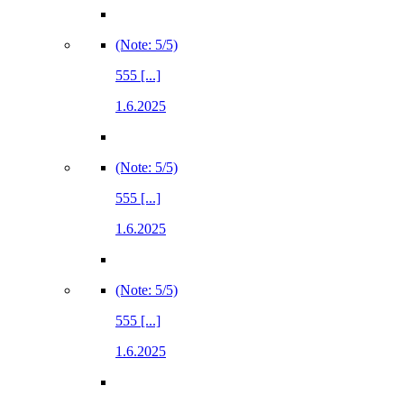
(Note: 5/5)
555 [...]
1.6.2025
(Note: 5/5)
555 [...]
1.6.2025
(Note: 5/5)
555 [...]
1.6.2025