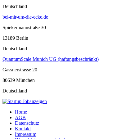
Deutschland
bei-mir-um-die-ecke.de
Spiekermannstraße 30
13189 Berlin
Deutschland
QuantumScale Munich UG (haftungsbeschränkt)
Gassnerstrasse 20
80639 München
Deutschland
Home
AGB
Datenschutz
Kontakt
Impressum