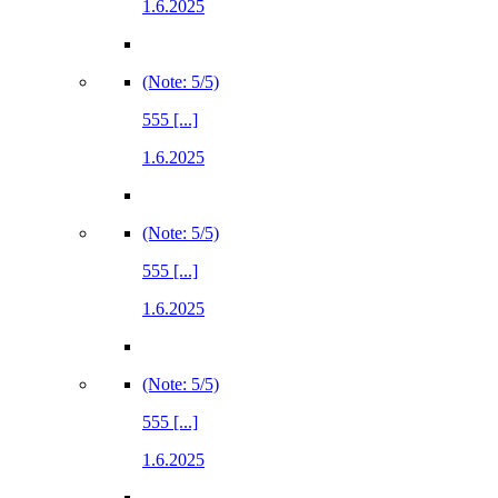
1.6.2025
(Note: 5/5)
555 [...]
1.6.2025
(Note: 5/5)
555 [...]
1.6.2025
(Note: 5/5)
555 [...]
1.6.2025