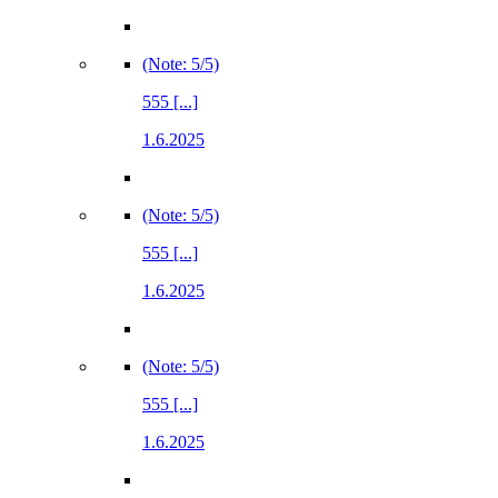
(Note: 5/5)
555 [...]
1.6.2025
(Note: 5/5)
555 [...]
1.6.2025
(Note: 5/5)
555 [...]
1.6.2025