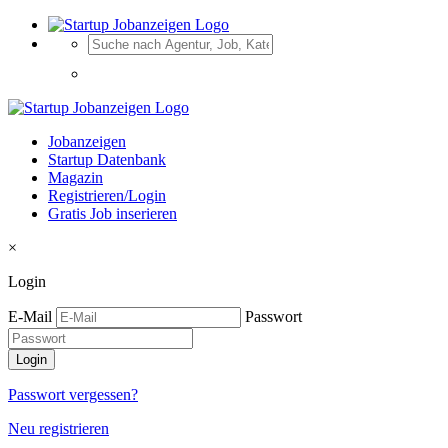
Jobanzeigen
Startup Datenbank
Magazin
Registrieren/Login
Gratis Job inserieren
×
Login
E-Mail
Passwort
Passwort vergessen?
Neu registrieren