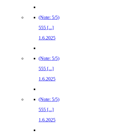
(Note: 5/5)
555 [...]
1.6.2025
(Note: 5/5)
555 [...]
1.6.2025
(Note: 5/5)
555 [...]
1.6.2025