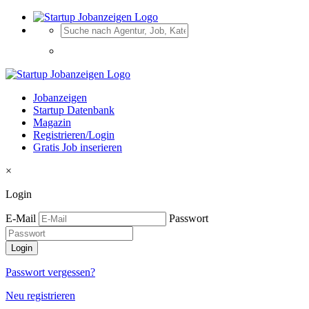
Jobanzeigen
Startup Datenbank
Magazin
Registrieren/Login
Gratis Job inserieren
×
Login
E-Mail
Passwort
Passwort vergessen?
Neu registrieren