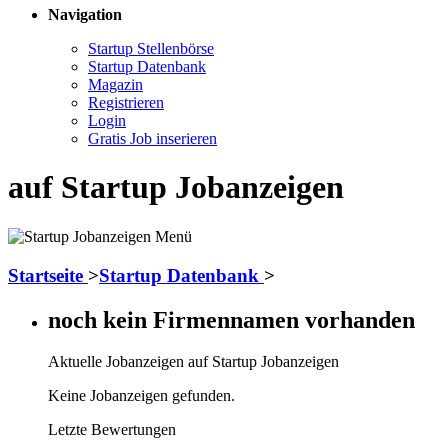
Navigation
Startup Stellenbörse
Startup Datenbank
Magazin
Registrieren
Login
Gratis Job inserieren
auf Startup Jobanzeigen
Startseite
>
Startup Datenbank
>
noch kein Firmennamen vorhanden
Aktuelle Jobanzeigen auf Startup Jobanzeigen
Keine Jobanzeigen gefunden.
Letzte Bewertungen