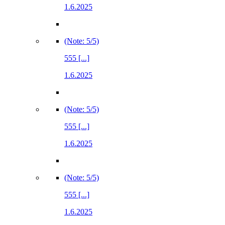
1.6.2025
(Note: 5/5)
555 [...]
1.6.2025
(Note: 5/5)
555 [...]
1.6.2025
(Note: 5/5)
555 [...]
1.6.2025