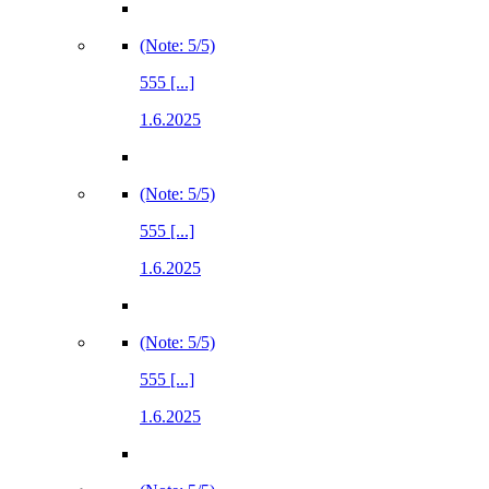
(Note: 5/5)
555 [...]
1.6.2025
(Note: 5/5)
555 [...]
1.6.2025
(Note: 5/5)
555 [...]
1.6.2025