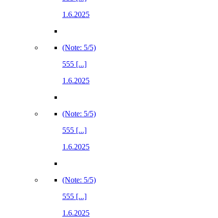
1.6.2025
(Note: 5/5)
555 [...]
1.6.2025
(Note: 5/5)
555 [...]
1.6.2025
(Note: 5/5)
555 [...]
1.6.2025