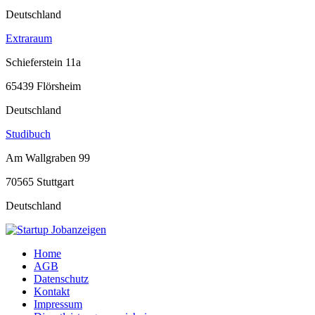
Deutschland
Extraraum
Schieferstein 11a
65439 Flörsheim
Deutschland
Studibuch
Am Wallgraben 99
70565 Stuttgart
Deutschland
Home
AGB
Datenschutz
Kontakt
Impressum