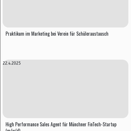
Prak­ti­kum im Mar­ke­ting bei Ver­ein für Schü­ler­aus­tausch
22.4.2025
High Performance Sales Agent für Münchner FinTech-Startup
(m/w/d)