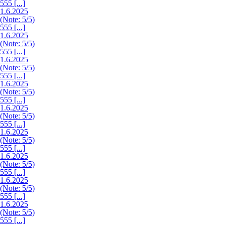
555 [...]
1.6.2025
(Note: 5/5)
555 [...]
1.6.2025
(Note: 5/5)
555 [...]
1.6.2025
(Note: 5/5)
555 [...]
1.6.2025
(Note: 5/5)
555 [...]
1.6.2025
(Note: 5/5)
555 [...]
1.6.2025
(Note: 5/5)
555 [...]
1.6.2025
(Note: 5/5)
555 [...]
1.6.2025
(Note: 5/5)
555 [...]
1.6.2025
(Note: 5/5)
555 [...]