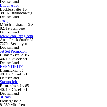
Deutschland
BildungsTor
Böcklerstraße, 16
38102 Braunschweig
Deutschland
arranja
Münchnerstraße, 15 A
82319 Starnberg
Deutschland
www.lehrauftrag.com
Anne Frank Straße 37
72764 Reutlingen
Deutschland
Jet Set Promotion
Bismarckstraße. 85
40210 Düsseldorf
Deutschland
EVENTINITY
Bismarckstr. 85
40210 Düsseldorf
Deutschland
Startup Jobs
Bismarckstraße. 85
40210 Düsseldorf
Deutschland
3Bears
Flößergasse 2
81369 München