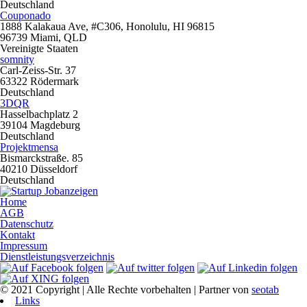
Deutschland
Couponado
1888 Kalakaua Ave, #C306, Honolulu, HI 96815
96739 Miami, QLD
Vereinigte Staaten
somnity
Carl-Zeiss-Str. 37
63322 Rödermark
Deutschland
3DQR
Hasselbachplatz 2
39104 Magdeburg
Deutschland
Projektmensa
Bismarckstraße. 85
40210 Düsseldorf
Deutschland
Home
AGB
Datenschutz
Kontakt
Impressum
Dienstleistungsverzeichnis
© 2021 Copyright | Alle Rechte vorbehalten | Partner von
seotab
Links