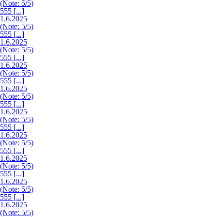
(Note: 5/5)
555 [...]
1.6.2025
(Note: 5/5)
555 [...]
1.6.2025
(Note: 5/5)
555 [...]
1.6.2025
(Note: 5/5)
555 [...]
1.6.2025
(Note: 5/5)
555 [...]
1.6.2025
(Note: 5/5)
555 [...]
1.6.2025
(Note: 5/5)
555 [...]
1.6.2025
(Note: 5/5)
555 [...]
1.6.2025
(Note: 5/5)
555 [...]
1.6.2025
(Note: 5/5)