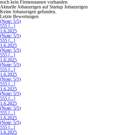
noch kein Firmennamen vorhanden
Aktuelle Jobanzeigen auf Startup Jobanzeigen
Keine Jobanzeigen gefunden.
Letzte Bewertungen
(Note: 5/5)
555 [...]
1.6.2025
(Note: 5/5)
555 [...]
1.6.2025
(Note: 5/5)
555 [...]
1.6.2025
(Note: 5/5)
555 [...]
1.6.2025
(Note: 5/5)
555 [...]
1.6.2025
(Note: 5/5)
555 [...]
1.6.2025
(Note: 5/5)
555 [...]
1.6.2025
(Note: 5/5)
555 [...]
1.6.2025