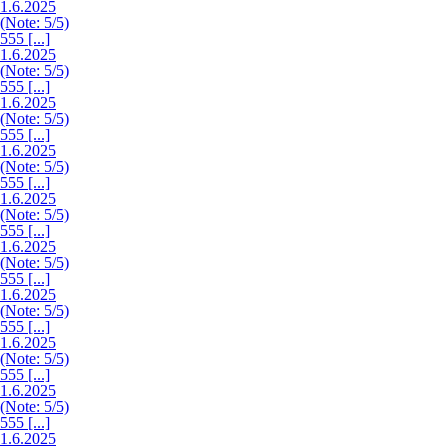
1.6.2025
(Note: 5/5)
555 [...]
1.6.2025
(Note: 5/5)
555 [...]
1.6.2025
(Note: 5/5)
555 [...]
1.6.2025
(Note: 5/5)
555 [...]
1.6.2025
(Note: 5/5)
555 [...]
1.6.2025
(Note: 5/5)
555 [...]
1.6.2025
(Note: 5/5)
555 [...]
1.6.2025
(Note: 5/5)
555 [...]
1.6.2025
(Note: 5/5)
555 [...]
1.6.2025