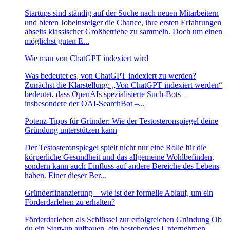
Startups sind ständig auf der Suche nach neuen Mitarbeitern
und bieten Jobeinsteiger die Chance, ihre ersten Erfahrungen
abseits klassischer Großbetriebe zu sammeln. Doch um einen
möglichst guten E...
Wie man von ChatGPT indexiert wird
Was bedeutet es, von ChatGPT indexiert zu werden?
Zunächst die Klarstellung: „Von ChatGPT indexiert werden“
bedeutet, dass OpenAIs spezialisierte Such-Bots –
insbesondere der OAI-SearchBot –...
Potenz-Tipps für Gründer: Wie der Testosteronspiegel deine
Gründung unterstützen kann
Der Testosteronspiegel spielt nicht nur eine Rolle für die
körperliche Gesundheit und das allgemeine Wohlbefinden,
sondern kann auch Einfluss auf andere Bereiche des Lebens
haben. Einer dieser Ber...
Gründerfinanzierung – wie ist der formelle Ablauf, um ein
Förderdarlehen zu erhalten?
Förderdarlehen als Schlüssel zur erfolgreichen Gründung Ob
du ein Start-up aufbauen, ein bestehendes Unternehmen