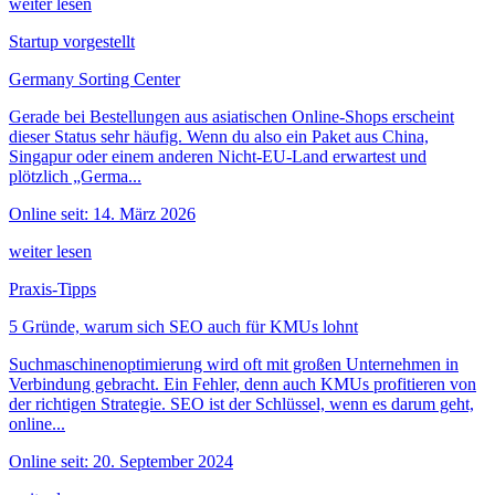
weiter lesen
Startup vorgestellt
Germany Sorting Center
Gerade bei Bestellungen aus asiatischen Online-Shops erscheint
dieser Status sehr häufig. Wenn du also ein Paket aus China,
Singapur oder einem anderen Nicht-EU-Land erwartest und
plötzlich „Germa...
Online seit: 14. März 2026
weiter lesen
Praxis-Tipps
5 Gründe, warum sich SEO auch für KMUs lohnt
Suchmaschinenoptimierung wird oft mit großen Unternehmen in
Verbindung gebracht. Ein Fehler, denn auch KMUs profitieren von
der richtigen Strategie. SEO ist der Schlüssel, wenn es darum geht,
online...
Online seit: 20. September 2024