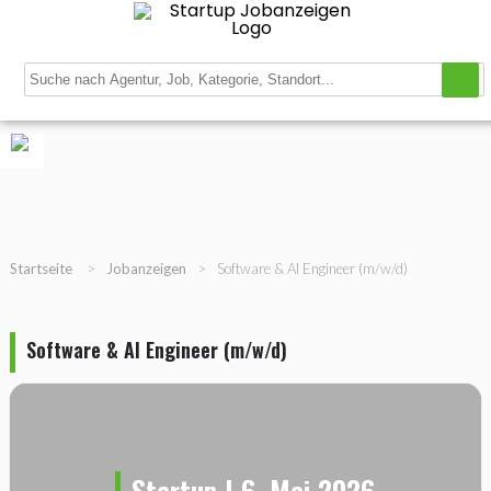
Navigation
Startup Stellenbörse
Startup Datenbank
Magazin
Registrieren
Login
Gratis Job inserieren
Startseite
>
Jobanzeigen
>
Software & AI Engineer (m/w/d)
Software & AI Engineer (m/w/d)
Startup | 6. Mai 2026