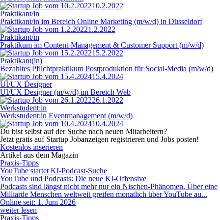
10.2.2022
Prak­ti­kan­t/in
Prak­ti­kan­t/in im Be­reich On­line Mar­ke­ting (m/w/d) in Düsseldorf
1.2.2022
Prak­ti­kan­t/in
Praktikum im Content-Management & Customer Support (m/w/d)
15.2.2022
Praktikant(in)
Bezahltes Pflichtpraktikum Postproduktion für Social-Media (m/w/d)
15.4.2024
UI/UX Designer
UI/UX Designer (m/w/d) im Bereich Web
26.1.2022
Werkstudent:in
Werkstudent:in Eventmanagement (m/w/d)
10.4.2024
Du bist selbst auf der Suche nach neuen Mitarbeitern?
Jetzt gratis auf Startup Jobanzeigen registrieren und Jobs posten!
Kostenlos inserieren
Artikel aus dem Magazin
Praxis-Tipps
YouTube startet KI-Podcast-Suche
YouTube und Podcasts: Die neue KI-Offensive
Podcasts sind längst nicht mehr nur ein Nischen-Phänomen. Über eine
Milliarde Menschen weltweit greifen monatlich über YouTube au...
Online seit: 1. Juni 2026
weiter lesen
Praxis-Tipps