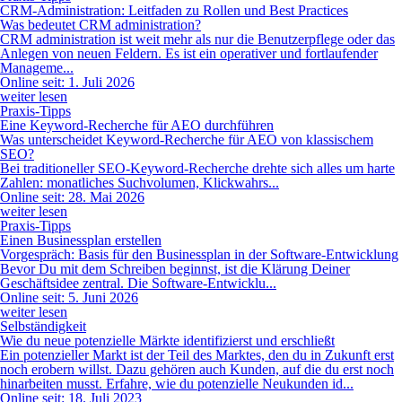
CRM-Administration: Leitfaden zu Rollen und Best Practices
Was bedeutet CRM administration?
CRM administration ist weit mehr als nur die Benutzerpflege oder das
Anlegen von neuen Feldern. Es ist ein operativer und fortlaufender
Manageme...
Online seit: 1. Juli 2026
weiter lesen
Praxis-Tipps
Eine Keyword-Recherche für AEO durchführen
Was unterscheidet Keyword-Recherche für AEO von klassischem
SEO?
Bei traditioneller SEO-Keyword-Recherche drehte sich alles um harte
Zahlen: monatliches Suchvolumen, Klickwahrs...
Online seit: 28. Mai 2026
weiter lesen
Praxis-Tipps
Einen Businessplan erstellen
Vorgespräch: Basis für den Businessplan in der Software-Entwicklung
Bevor Du mit dem Schreiben beginnst, ist die Klärung Deiner
Geschäftsidee zentral. Die Software-Entwicklu...
Online seit: 5. Juni 2026
weiter lesen
Selbständigkeit
Wie du neue potenzielle Märkte identifizierst und erschließt
Ein potenzieller Markt ist der Teil des Marktes, den du in Zukunft erst
noch erobern willst. Dazu gehören auch Kunden, auf die du erst noch
hinarbeiten musst. Erfahre, wie du potenzielle Neukunden id...
Online seit: 18. Juli 2023