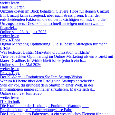
weiter lesen
Haus & Garten
Umzugskosten im Blick behalten: Clevere Tipps für deinen Umzug
Ein Umzug kann aufregend, aber auch stressig sein. Einer der
entscheidenden Faktoren, die du berücksichtigen solltest, sind die
Umzugskosten. Diese können schnell ansteigen und unerwartete
finanziel...
Online seit: 23. August 2023
weiter lesen
Praxis-Tipps
Digital Marketing Optimierung: Die 10 besten Strategien für mehr
Erfolg
Was bedeutet Digital Marketing Optimization wirklich?
Viele betrachten Optimierung im Online-Marketing als ein Projekt mit
klarer Deadline. In Wirklichkeit ist sie jedoch ein fo...
Online seit: 18. Mai 2026
weiter lesen
Praxis-Tipps
Der KI-Vorteil: Optimieren Sie Ihre Startup-Vision
Warum KI heute über den Erfolg von Startups entscheidet
Stell dir vor, du gründest dein Startup in einer Welt, in der
Informationen immer schneller zirkulieren, Märkte sich g...
Online seit: 29. Juni 2026
weiter lesen
IT / Technik
Die Kraft hinter der Lenkung - Funktion, Wartung und
Problemlösungen für eine reibungslose Fahrt
Die Lenkung eines Fahrzeugs ist ein wesentliches Element für eine