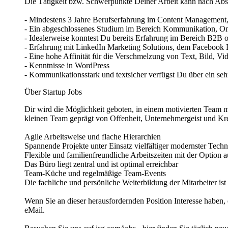
Die Tätigkeit bzw. Schwerpunkte Deiner Arbeit kann nach Abs
- Mindestens 3 Jahre Berufserfahrung im Content Management
- Ein abgeschlossenes Studium im Bereich Kommunikation, On
- Idealerweise konntest Du bereits Erfahrung im Bereich B2
- Erfahrung mit LinkedIn Marketing Solutions, dem Facebook
- Eine hohe Affinität für die Verschmelzung von Text, Bild,
- Kenntnisse in WordPress
- Kommunikationsstark und textsicher verfügst Du über ein seh
Über Startup Jobs
Dir wird die Möglichkeit geboten, in einem motivierten Team 
kleinen Team geprägt von Offenheit, Unternehmergeist und Krea
Agile Arbeitsweise und flache Hierarchien
Spannende Projekte unter Einsatz vielfältiger modernster Tec
Flexible und familienfreundliche Arbeitszeiten mit der Option 
Das Büro liegt zentral und ist optimal erreichbar
Team-Küche und regelmäßige Team-Events
Die fachliche und persönliche Weiterbildung der Mitarbeiter is
Wenn Sie an dieser herausfordernden Position Interesse haben
eMail.