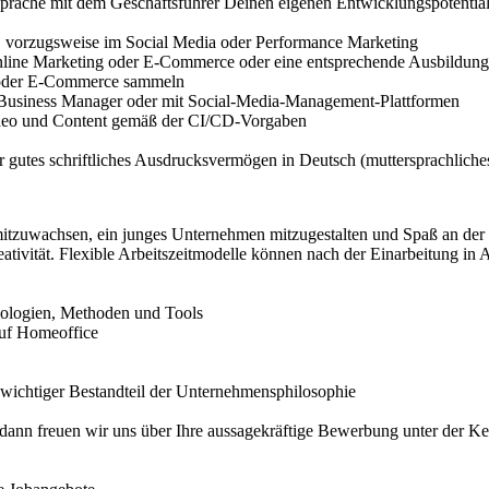
prache mit dem Geschäftsführer Deinen eigenen Entwicklungspotential
, vorzugsweise im Social Media oder Performance Marketing
line Marketing oder E-Commerce oder eine entsprechende Ausbildung
B oder E-Commerce sammeln
 Business Manager oder mit Social-Media-Management-Plattformen
 Video und Content gemäß der CI/CD-Vorgaben
r gutes schriftliches Ausdrucksvermögen in Deutsch (muttersprachlich
mitzuwachsen, ein junges Unternehmen mitzugestalten und Spaß an der 
tivität. Flexible Arbeitszeitmodelle können nach der Einarbeitung in
hnologien, Methoden und Tools
auf Homeoffice
t wichtiger Bestandteil der Unternehmensphilosophie
, dann freuen wir uns über Ihre aussagekräftige Bewerbung unter der 