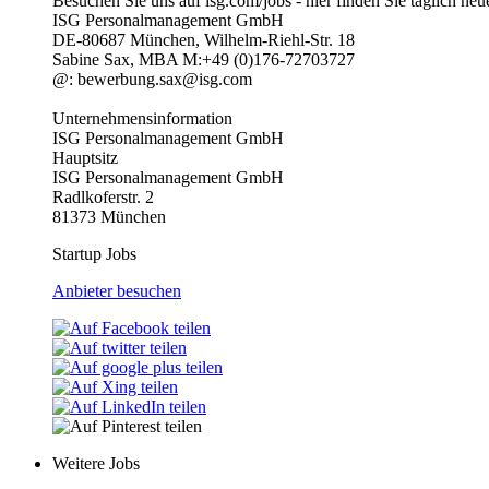
Besuchen Sie uns auf isg.com/jobs - hier finden Sie täglich ne
ISG Personalmanagement GmbH
DE-80687 München, Wilhelm-Riehl-Str. 18
Sabine Sax, MBA M:+49 (0)176-72703727
@: bewerbung.sax@isg.com
Unternehmensinformation
ISG Personalmanagement GmbH
Hauptsitz
ISG Personalmanagement GmbH
Radlkoferstr. 2
81373 München
Startup Jobs
Anbieter besuchen
Weitere Jobs