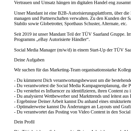
Vertrauen und Umsatz hängen im digitalen Handel eng zusam
Unser Mandant ist eine B2B-Autorisierungsplattform, über die 
managen und Partnerschaften verwalten. Zu den Kunden der 
Stabilo sowie Globetrotter, Sporthaus Schuster, Alternate, etc.
Seit 2019 ist unser Mandant Teil der TÜV Saarland Gruppe. Im
Programms „eBay Autorisierte Händler“.
Social Media Manager (m/w/d) in einem Start-Up der TÜV Sa
Deine Aufgaben
Wir suchen für das Marketing-Team organisationsstarke Kolleg
- Du kümmerst Dich verantwortungsbewusst um die bestehenden
- Du verantwortest die Social Media Kampagnenplanung, die 
- Du verstehst es Influencer zu identifizieren, ihren Content zu
- Du analysierst Wettbewerber und Markttrends und leitest a
- Ergebnisse Deiner Arbeit kannst Du anhand eines strukturie
- Optimalerweise kannst Du Änderungen an Layouts und Grafi
- Du verantwortet das Posting von Video Content in den Soc
Dein Profil