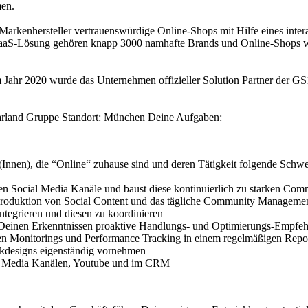
men.
Markenhersteller vertrauenswürdige Online-Shops mit Hilfe eines inter
SaaS-Lösung gehören knapp 3000 namhafte Brands und Online-Shops w
 Jahr 2020 wurde das Unternehmen offizieller Solution Partner der GS
arland Gruppe Standort: München Deine Aufgaben:
(Innen), die “Online“ zuhause sind und deren Tätigkeit folgende Schw
 Social Media Kanäle und baust diese kontinuierlich zu starken Comm
Produktion von Social Content und das tägliche Community Manageme
 integrieren und diesen zu koordinieren
us Deinen Erkenntnissen proaktive Handlungs- und Optimierungs-Empfe
rten Monitorings und Performance Tracking in einem regelmäßigen Repor
kdesigns eigenständig vornehmen
ial Media Kanälen, Youtube und im CRM