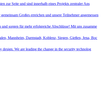
n zur Seite und sind innerhalb eines Projekts zentraler Ans
wir gemeinsam Großes erreichen und unsere Teilnehmer angemessen
 und sorgen für mehr erfolgreiche Abschlüsse! Mit uns zusamme
Aalen, Mannheim, Darmstadt, Koblenz, Siegen, Gießen, Jena, Boc
y design. We are leading the change in the security technolog