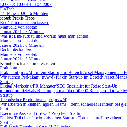
LU89 7510 0013 5104 200E
FinTech
14. März 2026 . 6 Minuten
seotab Praxis Tipps
Erklärfilme erstellen lassen.
Manuella von seotab
Januar 2021 . 3 Minuten
Was ist Linkaufbau und worauf muss man achten!
Manuella von seotab
Januar 2021 . 6 Minuten
Backlinks kaufen.
Manuella von seotab
Januar 2021 . 3 Minuten
Könnte dich auch interessieren
Praktikum
Praktikant (m/w/d) für ein Start-up im Bereich Asset Management ab 
Wir suchen Praktikant (m/w/d) für ein Start-up im Bereich Asset Mana
Startup
Digital Marketing/PR Manager/SEO Spezialist für Reise Start-Up
tramondoo bietet als Buchungsportal über 50.000 Reiseprodukte weltwei
Startup
Technischer Produktmanager (m/w/d)
Wir arbeiten in kleinen, agilen Teams – denn schnelles Handeln bei gle
Startup
Executive Assistant (m/w/d) PropTech Startup
Du bist Teil eines hochmotivierten Start-up Teams, aktuell bestehend a
Startup
Full Stack Devel­oper (m/w/d) München