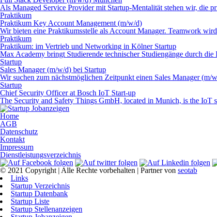
Als Managed Service Provider mit Startup-Mentalität stehen wir, die p
Praktikum
Praktikum Key Account Management (m/w/d)
Wir bieten eine Praktikumsstelle als Account Manager. Teamwork wir
Praktikum
Praktikum: im Vertrieb und Networking in Kölner Startup
Max Academy bringt Studierende technischer Studiengänge durch die 
Startup
Sales Manager (m/w/d) bei Startup
Wir suchen zum nächstmöglichen Zeitpunkt einen Sales Manager (m/w/d
Startup
Chief Security Officer at Bosch IoT Start-up
The Security and Safety Things GmbH, located in Munich, is the IoT st
Home
AGB
Datenschutz
Kontakt
Impressum
Dienstleistungsverzeichnis
© 2021 Copyright | Alle Rechte vorbehalten | Partner von
seotab
Links
Startup Verzeichnis
Startup Datenbank
Startup Liste
Startup Stellenanzeigen
Startup Jobanzeigen