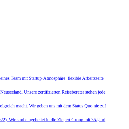
eines Team mit Startup-Atmosphäre, flexible Arbeitszeite
euseeland. Unsere zertifizierten Reiseberater stehen jede
rfolgreich macht. Wir geben uns mit dem Status Quo nie zuf
2). Wir sind eingebettet in die Ziegert Group mit 35-jähri