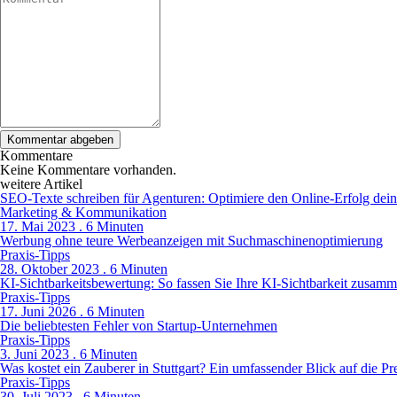
Kommentare
Keine Kommentare vorhanden.
weitere Artikel
SEO-Texte schreiben für Agenturen: Optimiere den Online-Erfolg dei
Marketing & Kommunikation
17. Mai 2023 . 6 Minuten
Werbung ohne teure Werbeanzeigen mit Suchmaschinenoptimierung
Praxis-Tipps
28. Oktober 2023 . 6 Minuten
KI-Sichtbarkeitsbewertung: So fassen Sie Ihre KI-Sichtbarkeit zusam
Praxis-Tipps
17. Juni 2026 . 6 Minuten
Die beliebtesten Fehler von Startup-Unternehmen
Praxis-Tipps
3. Juni 2023 . 6 Minuten
Was kostet ein Zauberer in Stuttgart? Ein umfassender Blick auf die Pr
Praxis-Tipps
30. Juli 2023 . 6 Minuten