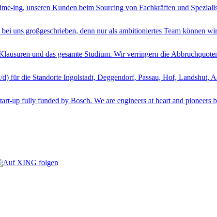
rime-ing, unseren Kunden beim Sourcing von Fachkräften und Spezialiste
d bei uns großgeschrieben, denn nur als ambitioniertes Team können 
Klausuren und das gesamte Studium. Wir verringern die Abbruchquoten
) für die Standorte Ingolstadt, Deggendorf, Passau, Hof, Landshut, 
art-up fully funded by Bosch. We are engineers at heart and pioneers b