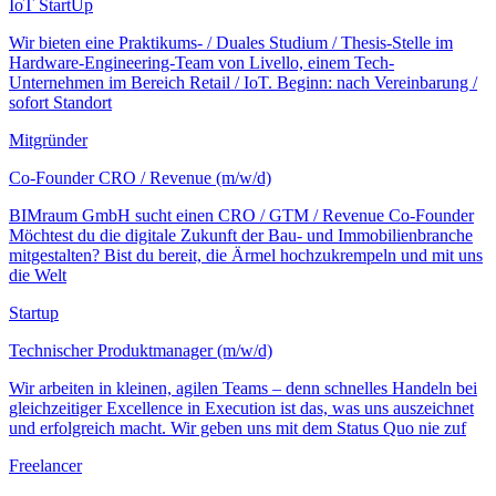
IoT StartUp
Wir bieten eine Praktikums- / Duales Studium / Thesis-Stelle im
Hardware-Engineering-Team von Livello, einem Tech-
Unternehmen im Bereich Retail / IoT. Beginn: nach Vereinbarung /
sofort Standort
Mitgründer
Co-Founder CRO / Revenue (m/w/d)
BIMraum GmbH sucht einen CRO / GTM / Revenue Co-Founder
Möchtest du die digitale Zukunft der Bau- und Immobilienbranche
mitgestalten? Bist du bereit, die Ärmel hochzukrempeln und mit uns
die Welt
Startup
Technischer Produktmanager (m/w/d)
Wir arbeiten in kleinen, agilen Teams – denn schnelles Handeln bei
gleichzeitiger Excellence in Execution ist das, was uns auszeichnet
und erfolgreich macht. Wir geben uns mit dem Status Quo nie zuf
Freelancer