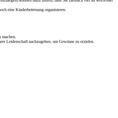
inzulegen) können dazu führen, dass Sie ziemlich viel an wertvoller
noch eine Kinderbetreuung organisieren.
zu machen.
 Ihrer Leidenschaft nachzugehen, um Gewinne zu erzielen.