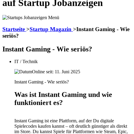
auf Startup Jobanzeigen
Startseite
>
Startup Magazin
>
Instant Gaming - Wie
seriös?
Instant Gaming - Wie seriös?
IT / Technik
Online seit: 11. Juni 2025
Instant Gaming - Wie seriös?
Was ist Instant Gaming und wie
funktioniert es?
Instant Gaming ist eine Plattform, auf der Du digitale
Spielecodes kaufen kannst – oft deutlich günstiger als direkt
im Store. Du kannst Spiele für Plattformen wie Steam, Epic,