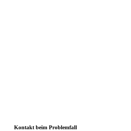
Kontakt beim Problemfall