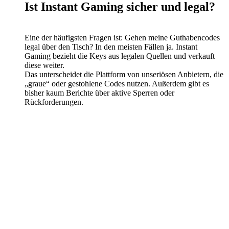
Ist Instant Gaming sicher und legal?
Eine der häufigsten Fragen ist: Gehen meine Guthabencodes
legal über den Tisch? In den meisten Fällen ja. Instant
Gaming bezieht die Keys aus legalen Quellen und verkauft
diese weiter.
Das unterscheidet die Plattform von unseriösen Anbietern, die
„graue“ oder gestohlene Codes nutzen. Außerdem gibt es
bisher kaum Berichte über aktive Sperren oder
Rückforderungen.