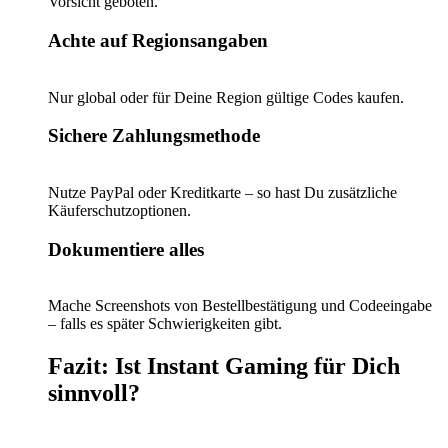
Vorsicht geboten.
Achte auf Regionsangaben
Nur global oder für Deine Region gültige Codes kaufen.
Sichere Zahlungsmethode
Nutze PayPal oder Kreditkarte – so hast Du zusätzliche
Käuferschutzoptionen.
Dokumentiere alles
Mache Screenshots von Bestellbestätigung und Codeeingabe
– falls es später Schwierigkeiten gibt.
Fazit: Ist Instant Gaming für Dich
sinnvoll?