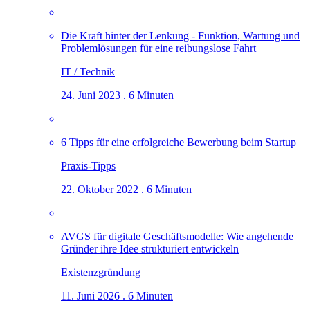
Die Kraft hinter der Lenkung - Funktion, Wartung und
Problemlösungen für eine reibungslose Fahrt
IT / Technik
24. Juni 2023 . 6 Minuten
6 Tipps für eine erfolgreiche Bewerbung beim Startup
Praxis-Tipps
22. Oktober 2022 . 6 Minuten
AVGS für digitale Geschäftsmodelle: Wie angehende
Gründer ihre Idee strukturiert entwickeln
Existenzgründung
11. Juni 2026 . 6 Minuten