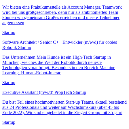
Wir bieten eine Praktikumsstelle als Account Manager. Teamwork
wird bei uns großgeschrieben, denn nur als ambitioniertes Team
können wir gemeinsam Großes erreichen und unsere Teilnehmer
angemessen
Startup
Software Architekt / Senior C++ Entwickler (m/w/d) für cooles
Robotik Startup
Das Unternehmen Mein Kunde ist ein High-Tech Startup in
München, welches die Welt der Robotik durch neueste
Technologien voranbringt. Besonders in den Bereich Machine
Learning, Human-Robot-Interac
Startup
Executive Assistant (m/w/d) PropTech Startup
Du bist Teil eines hochmotivierten Start-up Teams, aktuell bestehend
aus 24 Professionals und weiter auf Wachstumskurs (über 45 bis
Ende 2022). Wir sind eingebettet in die Ziegert Group mit 35-jähri
Startup