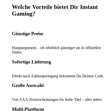
Welche Vorteile bietet Dir Instant
Gaming?
Günstige Preise
Hauptargument – oft erheblich günstiger als in offiziellen
Stores.
Sofortige Lieferung
Direkt nach Zahlungseingang bekommst Du Deinen Code.
Große Auswahl
Von AAA-Neuerscheinungen bis Indie-Titel – alles dabei.
Multi-Plattform