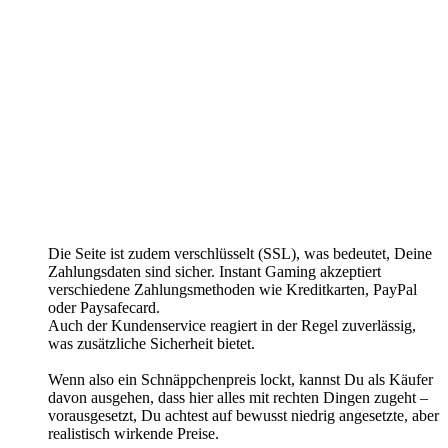
Die Seite ist zudem verschlüsselt (SSL), was bedeutet, Deine
Zahlungsdaten sind sicher. Instant Gaming akzeptiert
verschiedene Zahlungsmethoden wie Kreditkarten, PayPal
oder Paysafecard.
Auch der Kundenservice reagiert in der Regel zuverlässig,
was zusätzliche Sicherheit bietet.
Wenn also ein Schnäppchenpreis lockt, kannst Du als Käufer
davon ausgehen, dass hier alles mit rechten Dingen zugeht –
vorausgesetzt, Du achtest auf bewusst niedrig angesetzte, aber
realistisch wirkende Preise.