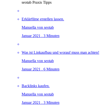
seotab Praxis Tipps
Erklärfilme erstellen lassen.
Manuella von seotab
Januar 2021 . 3 Minuten
Was ist Linkaufbau und worauf muss man achten!
Manuella von seotab
Januar 2021 . 6 Minuten
Backlinks kaufen.
Manuella von seotab
Januar 2021 . 3 Minuten