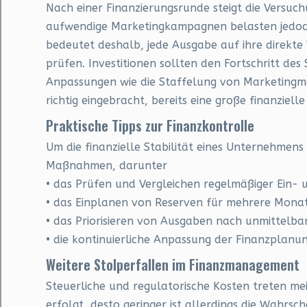
Nach einer Finanzierungsrunde steigt die Versuc
aufwendige Marketingkampagnen
belasten jedoch
bedeutet deshalb, jede Ausgabe auf ihre direkt
prüfen. Investitionen sollten den Fortschritt des
Anpassungen wie die Staffelung von Marketingm
richtig eingebracht, bereits eine große finanziell
Praktische Tipps zur Finanzkontrolle
Um die finanzielle Stabilität eines Unternehmens 
Maßnahmen, darunter
• das Prüfen und Vergleichen regelmäßiger Ein-
• das Einplanen von Reserven für mehrere Mona
• das Priorisieren von Ausgaben nach unmittel
• die kontinuierliche Anpassung der Finanzplanu
Weitere Stolperfallen im Finanzmanagement
Steuerliche und regulatorische Kosten treten mei
erfolgt, desto geringer ist allerdings die Wahrsc