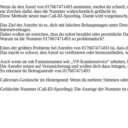
Wenn du den Anruf von 017667471493 annimmst, merkst du schnell, das
ein Zeichen dafür, dass die Nummer wahrscheinlich gefälscht ist.
Diese Methode nennt man Call-ID-Spoofing. Damit wird vorgetäuscht, 
Das Ziel der Anrufer ist es, dich mit falschen Behauptungen unter Dr
Internetvertrages.
Dabei wollen sie erreichen, dass du sofort bezahlst oder persönliche Da
Warum ist die Nummer 017667471493 so problematisch?
Eines der größten Probleme bei Anrufen von 017667471493 ist, dass d
Das macht es schwer, den Anruf zu verifizieren oder herauszufinden, we
Auch wenn sie mit Fantasienamen wie „VP-Kundenservice“ arbeiten, has
Die Anrufer setzen auf Verunsicherung und wollen dich dazu bringen, sc
So erkennst du Betrugsanrufe von 017667471493
Callcenter-Geräusche im Hintergrund: Wenn du mehrere Stimmen oder Tas
Gefälschte Nummer (Call-ID-Spoofing): Die Anzeige der Nummer ist oft