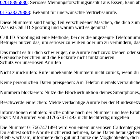
02018395880
: Seriöses Meinungsforschungsinstitut aus Essen, kann abe
017628279883
: Bekannt für unerwünschte Vertriebsanrufe.
Diese Nummern sind häufig Teil verschiedener Maschen, die dich zum
Was ist Call-ID-Spoofing und warum wird es genutzt?
Call-ID-Spoofing ist eine Methode, bei der die angezeigte Telefonnumm
Betrüger nutzen das, um seriöser zu wirken oder um zu verhindern, das
Das macht es für dich schwieriger, die Anrufe nachzuvollziehen oder 
Geräusche berichten und die Rückrufe nicht funktionieren.
Schutz vor unseriösen Anrufen
Nicht zurückrufen: Rufe unbekannte Nummern nicht zurück, wenn du di
Keine persönlichen Daten preisgeben: Am Telefon niemals vertraulich
Nummern blockieren: Nutze die Blockierfunktion deines Smartphones,
Beschwerde einreichen: Melde verdächtige Anrufe bei der Bundesnetz
Informationen einholen: Suche online nach der Nummer und lese Erfah
Fazit: Mit Anrufen von 017667471493 nicht leichtfertig umgehen
Die Nummer 017667471493 wird von einem unseriösen Callcenter genut
Du solltest solche Anrufe nicht ernst nehmen, keine Daten herausgebe
Bleib wachsam, informiere dich gut und nutze die Möglichkeiten, dich 