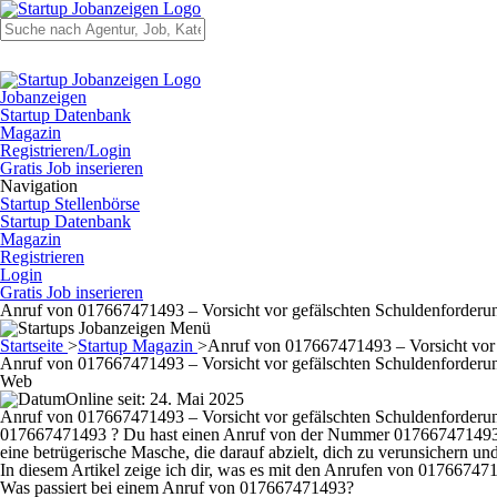
Jobanzeigen
Startup Datenbank
Magazin
Registrieren/Login
Gratis Job inserieren
Navigation
Startup Stellenbörse
Startup Datenbank
Magazin
Registrieren
Login
Gratis Job inserieren
Anruf von 017667471493 – Vorsicht vor gefälschten Schuldenforderun
Startseite
>
Startup Magazin
>
Anruf von 017667471493 – Vorsicht vor 
Anruf von 017667471493 – Vorsicht vor gefälschten Schuldenforderu
Web
Online seit: 24. Mai 2025
Anruf von 017667471493 – Vorsicht vor gefälschten Schuldenforderu
017667471493 ? Du hast einen Anruf von der Nummer 017667471493 erha
eine betrügerische Masche, die darauf abzielt, dich zu verunsichern u
In diesem Artikel zeige ich dir, was es mit den Anrufen von 0176674714
Was passiert bei einem Anruf von 017667471493?