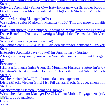
Startup
Software Architekt / Senior C++ Entwickler (m/w/d) für cooles Roboti
Das Unternehmen Mein Kunde ist ein High-Tech Startup in München, w
Startup
Senior Marketing Manager (m/f/d)
Wir suchen Senior Marketing Manager (m/f/d)
This and more is awaiti
Praktikum
Praktikant (m/w/d) Marketing & Innovation Management for Future Bu
Deine Benefits
- Du bist vollwertiges Mitglied des Teams, das Dir Ve
Startup
Service-Entwickler gesucht (w/m/d)
Sie kennen die HUK-COBURG als den führenden deutschen Kfz-Versiche
Startup
Enterprise-Architekt Java (m/w/d) im Smart Energy Startup
Als agiles Startup im dynamischen Wachstumsmarkt für Smart Energy 
Da
Freelancer
High Performance Sales Agent für Münchner FinTech-Startup (m/w/d)
QuantumScale ist ein aufstrebendes FinTech-Startup mit Sitz in Münche
Startup
Sachbearbeiter (m/w/d) Lieferantendatenmanagement
Die Zeitfracht Medien GmbH ist Teil der Zeitfracht Gruppe, einem mitt
Startup
Sachbearbeiter Fintech Operations (m/w/d)
Wir suchen Account Manager DACH, Client Mobile Engagement (m/
Home
AGB