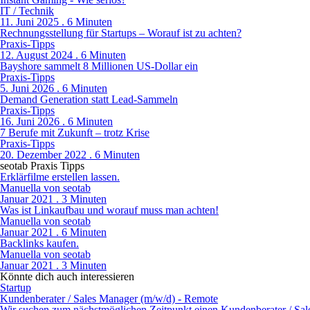
IT / Technik
11. Juni 2025 . 6 Minuten
Rechnungsstellung für Startups – Worauf ist zu achten?
Praxis-Tipps
12. August 2024 . 6 Minuten
Bayshore sammelt 8 Millionen US-Dollar ein
Praxis-Tipps
5. Juni 2026 . 6 Minuten
Demand Generation statt Lead-Sammeln
Praxis-Tipps
16. Juni 2026 . 6 Minuten
7 Berufe mit Zukunft – trotz Krise
Praxis-Tipps
20. Dezember 2022 . 6 Minuten
seotab Praxis Tipps
Erklärfilme erstellen lassen.
Manuella von seotab
Januar 2021 . 3 Minuten
Was ist Linkaufbau und worauf muss man achten!
Manuella von seotab
Januar 2021 . 6 Minuten
Backlinks kaufen.
Manuella von seotab
Januar 2021 . 3 Minuten
Könnte dich auch interessieren
Startup
Kundenberater / Sales Manager (m/w/d) - Remote
Wir suchen zum nächstmöglichen Zeitpunkt einen Kundenberater / Sale