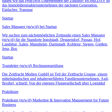
bauen wir das PropTech Unternehmen der Zukunft! HOMEDAY ist
das Immobilienmaklerunternehmen der nächsten Generation.
Einfacher. Transpar
Startup
Sales Manager (m/w/d) bei Startup
Wir suchen zum nächstmöglichen Zeitpunkt einen Sales Manager
(m/w/d) für die Standorte Ingolstadt, Deggendorf, Passau, Hof,
Landshut, Aalen, Mannheim, Darmstadt, Koblenz, Siegen, Gießen,
Jena, Boc
Startup
Teamleiter (m/w/d) Rechnungsprüfung
Die Zeitfracht Medien GmbH ist Teil der Zeitfracht Gruppe, einem
mittelständischen und inhabergeführten Familienunternehmen. Agil,
flexibel, schnell: Von der eigenen Fluggesellschaft über Logistikd
Praktikum
Praktikant (m/w/d) Marketing & Innovation Management for Future
Business