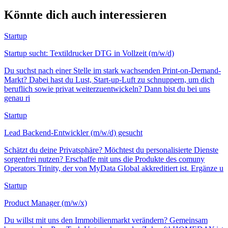
Könnte dich auch interessieren
Startup
Startup sucht: Textildrucker DTG in Vollzeit (m/w/d)
Du suchst nach einer Stelle im stark wachsenden Print-on-Demand-
Markt? Dabei hast du Lust, Start-up-Luft zu schnuppern, um dich
beruflich sowie privat weiterzuentwickeln? Dann bist du bei uns
genau ri
Startup
Lead Backend-Entwickler (m/w/d) gesucht
Schätzt du deine Privatsphäre? Möchtest du personalisierte Dienste
sorgenfrei nutzen? Erschaffe mit uns die Produkte des comuny
Operators Trinity, der von MyData Global akkreditiert ist. Ergänze u
Startup
Product Manager (m/w/x)
Du willst mit uns den Immobilienmarkt verändern? Gemeinsam