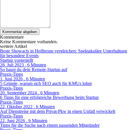
Kommentare
Keine Kommentare vorhanden.
weitere Artikel
Beste Showacts in Heilbronn vergleichen: Spektakuläre Unterhaltung
für besondere Events
Startup vorgestellt
28. Juli 2023 . 6 Minuten
So baust du dein Remote-Startup auf
Praxis-Tipps
1. Juni 2026 . 6 Minuten
5 Gründe, warum sich SEO auch für KMUs lohnt
Praxis-Tipps
20. September 2024 . 6 Minuten
6 Tipps für eine erfolgreiche Bewerbung beim Startup
Praxis-Tipps
22. Oktober 2022 . 6 Minuten
Auf Dienstreise mit dem Privat-Pkw in einen Unfall verwickelt
Praxis-Tipps
22. Juni 2026 . 6 Minuten
Tipps für die Suche nach einem passenden Mitgründer
Praxis-Tipps