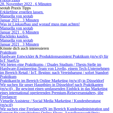
28. November 2022 . 6 Minuten
seotab Praxis Tipps
Erklärfilme erstellen lassen.
Manuella von seotab
Januar 2021 . 3 Minuten
Was ist Linkaufbau und worauf muss man achten!
Manuella von seotab
Januar 2021 . 6 Minuten
Backlinks kaufen.
Manuella von seotab
Januar 2021 . 3 Minuten
Könnte dich auch interessieren
Praktikum
Hardware Entwickler & Produktionsassistent Praktikum (m/w/d) für
IoT StartUp
Wir bieten eine Praktikums- / Duales Studium / Thesis-Stelle im
Hardware-Engineering-Team von Livello, einem Tech-Unternehmen
im Bereich Retail / IoT. Beginn: nach Vereinbarung / sofort Standort
Praktikum
Prak­ti­kan­t/in im Be­reich On­line Mar­ke­ting (m/w/d) in Düsseldorf
Wir suchen für unser Hauptbüro in Düsseldorf nach Praktikanten
(m/w/d) . Ihr gewinnt einen umfassenden Einblick in das Marketing
eines international operierenden Premium-Reiseveranstalters, übe
Freelancer
Virtuelle Assistenz / Social Media Marketing / Kundenberatung
(m/w/d)
Wir suchen eine FreelancerIN im Bereich Kundenadministration und
Support für verschiedene Online-Shops. Anstellungsverhältnis: -