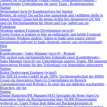
Längerfristige Unterstützung für unser Team - Reaktionszeiten
Startup
Werkstudent (m/w/d) Kundenservice bei Startup
Beginn: ab sofort! Du suchst eine spannende und vielfältige Stelle in
einem Startup? Dann bist du genau richtig bei cheapenergy24! Wir
sind ein Wechselassistent für Strom und Gas, haben uns mi
Praktikum
Working student Frontend Development (m/w/d)
Green Fusion is looking to hire an enthusiastic and bright Frontend
Developer Working student / Intern to build open source energy
management software to make domestic energy use environmentally
frien
Startup
Kundenberater / Sales Manager (m/w/d) - Remote
Wir suchen zum nächstmöglichen Zeitpunkt einen Kundenberater /
Sales Manager (m/w/d) zur Unterstützung unseres Teams. Mit unserem
innovativen Produkt für den Teilverkauf von Immobilien adressieren
Startup
Robot Deployment Engineer (w/m/d)
Die IDEALworks GmbH ist als 100% Tochtergesellschaft der BMW
Group ein innovatives Start-Up Unternehmen im Bereich
Automatisierung und Robotics. In einer der am stärksten wachsenden
Branchen, der Int
Startup
Digital Marketing/PR Manager/SEO Spezialist für Reise Start-Up
tramondoo bietet als Buchungsportal über 50.000 Reiseprodukte
weltweit an. Unser Fokus liegt dabei auf Backpackerreisen in
Australien und Neuseeland. Unsere zertifizierten Reiseberater stehen